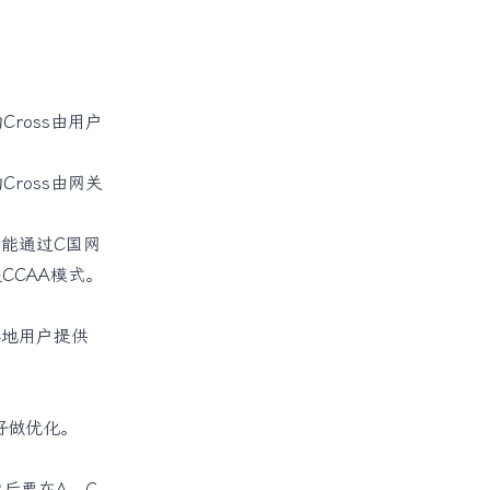
ross由用户
ross由网关
能通过C国网
CCAA模式。
各地用户提供
好做优化。
然后要在A、C