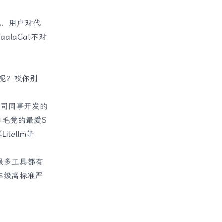
成，用户对代
laCat不对
个呢？哎你别
同司同事开发的
池羊毛党的最爱S
itellm等
很多工具都有
灵车级高标准严