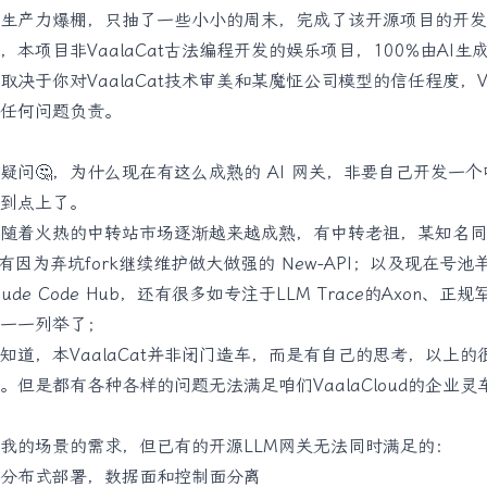
的生产力爆棚，只抽了一些小小的周末，完成了该开源项目的开发
，本项目非VaalaCat古法编程开发的娱乐项目，100%由AI生
决于你对VaalaCat技术审美和某魔怔公司模型的信任程度，Vaa
任何问题负责。
疑问🤔，为什么现在有这么成熟的 AI 网关，非要自己开发一
到点上了。
关随着火热的中转站市场逐渐越来越成熟，有中转老祖，某知名
；还有因为弃坑fork继续维护做大做强的 New-API；以及现在号
laude Code Hub，还有很多如专注于LLM Trace的Axon、正规军L
一一列举了；
知道，本VaalaCat并非闭门造车，而是有自己的思考，以上的
。但是都有各种各样的问题无法满足咱们VaalaCloud的企业
我的场景的需求，但已有的开源LLM网关无法同时满足的：
分布式部署，数据面和控制面分离