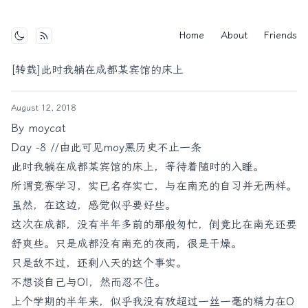
Home
About
Friends
Toggle mode
[转载]此时我躺在成都某宾馆的床上
August 12, 2018
By
moycat
Day -8 //由此可见moy黑历史不止一条
此时我躺在成都某宾馆的床上，等待着随时的入睡。
所谓竞赛学习，实已名存实亡，与在南充的自习并无两样。
虽然，在这边，感觉似乎要好些。
这次在成都，没有半年多前的那般匆忙，倒竟比在南充还要
舒爽些。只是成都没有南充的夜雨，很是干燥。
只是敌不过，还剩八天的这个事实。
不想谈自己与OI，然而忍不住。
上个学期的半年来，似乎我没有放超过一丝一毫的精力在O