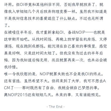
许用。但OI毕竟和其他科目不同，否则我早就放弃了，就
像我入学短短几个月后放弃物理竞赛一样。虽然我不知道是
不是我对信息技术的喜爱遮住了什么缺点。不过也无所谓
了。
在被噎住半年后，我才重新拿起OI，备战NOIP——也就是
这学期开始吧。从找时间练，再晚上放学留在机房练，又停
课练，现在跑到成都练。能沉浸在自己喜欢的事情里，感觉
真是好啊，只是这时间太短了。但我没有为过去的半年后
悔，因为我知道后悔无用，而且就算再来一次，也未必会被
我珍惜。
唯一令我欣慰的是，NOIP就算失败也不会是我OI的终点。
还有省选，虽然希望不大。但将来到了大学，我可不想去A
CM了……那时既然有了自由，我就会做自己梦想的事。
离NOIP2015还有短短几天。未来的事，又有谁能预见。
- The End -