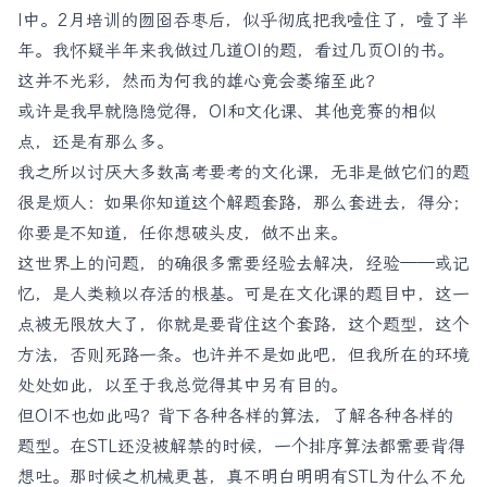
I中。2月培训的囫囵吞枣后，似乎彻底把我噎住了，噎了半
年。我怀疑半年来我做过几道OI的题，看过几页OI的书。
这并不光彩，然而为何我的雄心竟会萎缩至此？
或许是我早就隐隐觉得，OI和文化课、其他竞赛的相似
点，还是有那么多。
我之所以讨厌大多数高考要考的文化课，无非是做它们的题
很是烦人：如果你知道这个解题套路，那么套进去，得分；
你要是不知道，任你想破头皮，做不出来。
这世界上的问题，的确很多需要经验去解决，经验——或记
忆，是人类赖以存活的根基。可是在文化课的题目中，这一
点被无限放大了，你就是要背住这个套路，这个题型，这个
方法，否则死路一条。也许并不是如此吧，但我所在的环境
处处如此，以至于我总觉得其中另有目的。
但OI不也如此吗？背下各种各样的算法，了解各种各样的
题型。在STL还没被解禁的时候，一个排序算法都需要背得
想吐。那时候之机械更甚，真不明白明明有STL为什么不允